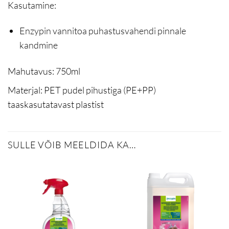
Kasutamine:
Enzypin vannitoa puhastusvahendi pinnale
kandmine
Mahutavus:
750ml
Materjal:
PET pudel pihustiga (PE+PP)
taaskasutatavast plastist
SULLE VÕIB MEELDIDA KA…