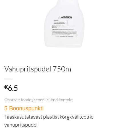
Vahupritspudel 750ml
€
6.5
Osta see toode ja teeni kliendikontole
5 Boonuspunkti
in Püsikliendiprogramm
Taaskasutatavast plastist kõrgkvaliteetne
vahupritspudel