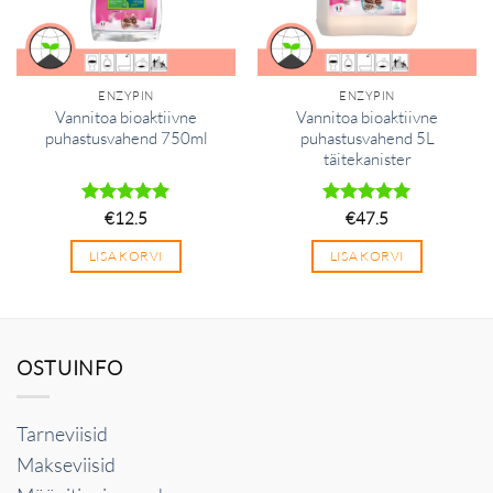
ENZYPIN
ENZYPIN
Vannitoa bioaktiivne
Vannitoa bioaktiivne
puhastusvahend 750ml
puhastusvahend 5L
täitekanister
Hinnanguga
€
12.5
Hinnanguga
€
47.5
4.89
/ 5
5
/ 5
LISA KORVI
LISA KORVI
OSTUINFO
Tarneviisid
Makseviisid