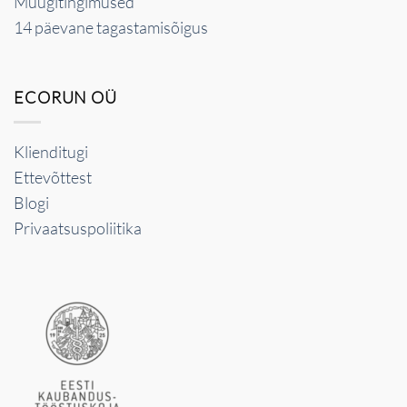
Müügitingimused
14 päevane tagastamisõigus
ECORUN OÜ
Klienditugi
Ettevõttest
Blogi
Privaatsuspoliitika