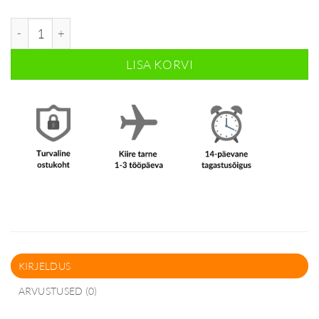
Vahupritspudel 750ml kogus
LISA KORVI
KIRJELDUS
ARVUSTUSED (0)