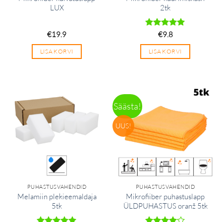
LUX
2tk
€
19.9
Hinnanguga
€
9.8
5
/ 5
LISA KORVI
LISA KORVI
Säästa!
UUS!
PUHASTUSVAHENDID
PUHASTUSVAHENDID
Melamiin plekieemaldaja
Mikrofiiber puhastuslapp
5tk
ÜLDPUHASTUS oranž 5tk