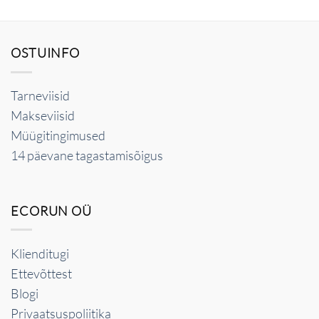
OSTUINFO
Tarneviisid
Makseviisid
Müügitingimused
14 päevane tagastamisõigus
ECORUN OÜ
Klienditugi
Ettevõttest
Blogi
Privaatsuspoliitika