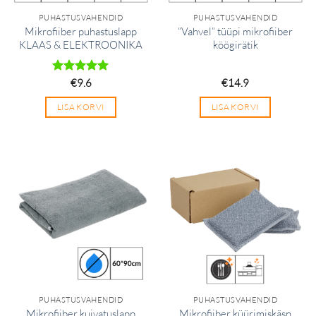
PUHASTUSVAHENDID
PUHASTUSVAHENDID
Mikrofiiber puhastuslapp
“Vahvel” tüüpi mikrofiiber
KLAAS & ELEKTROONIKA
köögirätik
Hinnanguga
€
9.6
€
14.9
5
/ 5
LISA KORVI
LISA KORVI
PUHASTUSVAHENDID
PUHASTUSVAHENDID
Mikrofiiber kuivatuslapp
Mikrofiiber küürimiskäsn