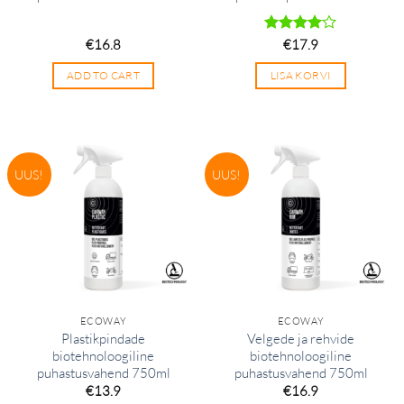
€
16.8
Hinnanguga
€
17.9
4
/ 5
ADD TO CART
LISA KORVI
UUS!
UUS!
ECOWAY
ECOWAY
Plastikpindade
Velgede ja rehvide
biotehnoloogiline
biotehnoloogiline
puhastusvahend 750ml
puhastusvahend 750ml
€
13.9
€
16.9