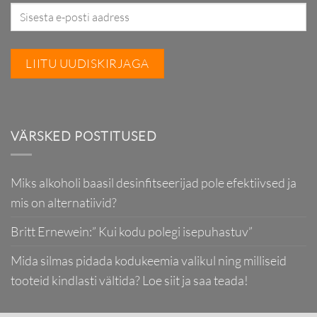
VÄRSKED POSTITUSED
Miks alkoholi baasil desinfitseerijad pole efektiivsed ja
mis on alternatiivid?
Britt Ernewein:” Kui kodu polegi isepuhastuv”
Mida silmas pidada kodukeemia valikul ning milliseid
tooteid kindlasti vältida? Loe siit ja saa teada!