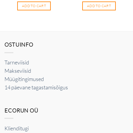
ADD TO CART
ADD TO CART
OSTUINFO
Tarneviisid
Makseviisid
Müügitingimused
14 päevane tagastamisõigus
ECORUN OÜ
Klienditugi