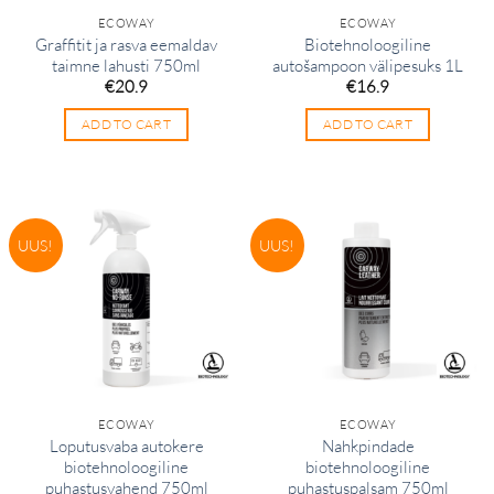
ECOWAY
ECOWAY
Graffitit ja rasva eemaldav
Biotehnoloogiline
taimne lahusti 750ml
autošampoon välipesuks 1L
€
20.9
€
16.9
ADD TO CART
ADD TO CART
UUS!
UUS!
ECOWAY
ECOWAY
Loputusvaba autokere
Nahkpindade
biotehnoloogiline
biotehnoloogiline
puhastusvahend 750ml
puhastuspalsam 750ml