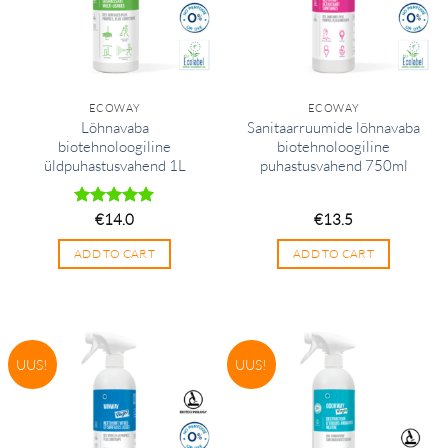
ECOWAY
ECOWAY
Lõhnavaba
Sanitaarruumide lõhnavaba
biotehnoloogiline
biotehnoloogiline
üldpuhastusvahend 1L
puhastusvahend 750ml
Hinnanguga
€
14.0
€
13.5
5
/ 5
ADD TO CART
ADD TO CART
UUS!
UUS!