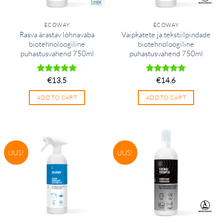
ECOWAY
ECOWAY
Rasva ärastav lõhnavaba
Vaipkatete ja tekstiilpindade
biotehnoloogiline
biotehnoloogiline
puhastusvahend 750ml
puhastusvahend 750ml
Hinnanguga
€
13.5
Hinnanguga
€
14.6
5
/ 5
5
/ 5
ADD TO CART
ADD TO CART
UUS!
UUS!