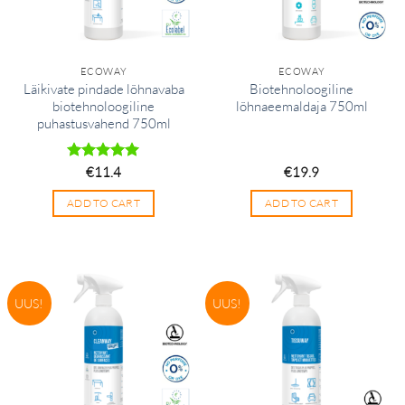
ECOWAY
ECOWAY
Läikivate pindade lõhnavaba
Biotehnoloogiline
biotehnoloogiline
lõhnaeemaldaja 750ml
puhastusvahend 750ml
Hinnanguga
€
11.4
€
19.9
5
/ 5
ADD TO CART
ADD TO CART
UUS!
UUS!