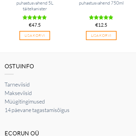
puhastusvahend 5L
puhastusvahend 750ml
täitekanister
Hinnanguga
€
47.5
Hinnanguga
€
12.5
5
/ 5
4.89
/ 5
LISA KORVI
LISA KORVI
OSTUINFO
Tarneviisid
Makseviisid
Müügitingimused
14 päevane tagastamisõigus
ECORUN OÜ