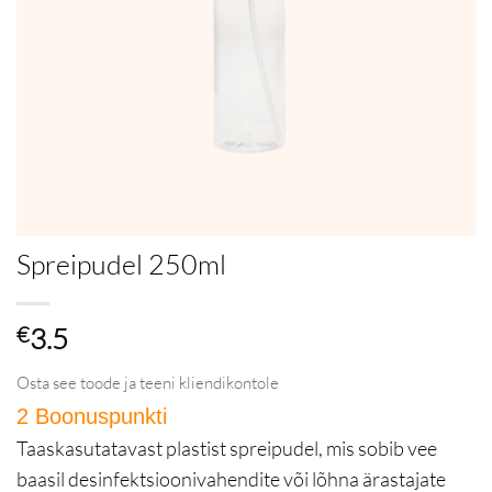
Spreipudel 250ml
€
3.5
Osta see toode ja teeni kliendikontole
2 Boonuspunkti
in Püsikliendiprogramm
Taaskasutatavast plastist spreipudel, mis sobib vee
baasil desinfektsioonivahendite või lõhna ärastajate