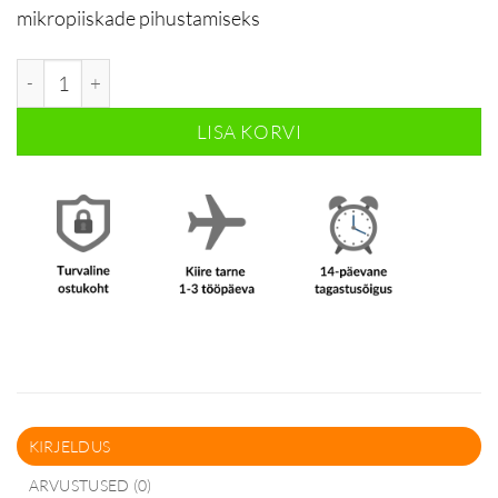
mikropiiskade pihustamiseks
Spreipudel 250ml kogus
LISA KORVI
KIRJELDUS
ARVUSTUSED (0)