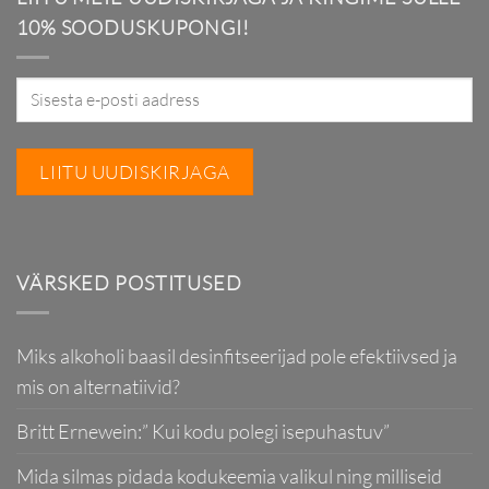
10% SOODUSKUPONGI!
VÄRSKED POSTITUSED
Miks alkoholi baasil desinfitseerijad pole efektiivsed ja
mis on alternatiivid?
Britt Ernewein:” Kui kodu polegi isepuhastuv”
Mida silmas pidada kodukeemia valikul ning milliseid