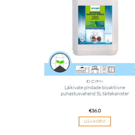
ENZYPIN
Läikivate pindade bioaktiivne
puhastusvahend 5L täitekanister
€
36.0
LISA KORVI