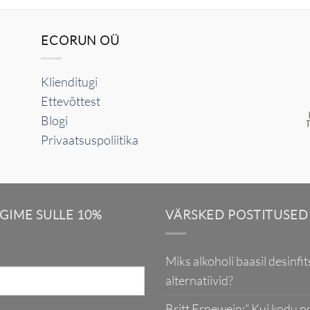
ECORUN OÜ
Klienditugi
Ettevõttest
Blogi
Privaatsuspoliitika
NGIME SULLE 10%
VÄRSKED POSTITUSED
Miks alkoholi baasil desinfit
alternatiivid?
Britt Ernewein:” Kui kodu p