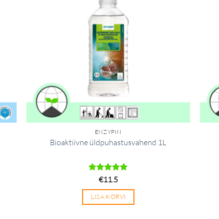
ENZYPIN
Bioaktiivne üldpuhastusvahend 1L
Hinnanguga
€
11.5
4.92
/ 5
LISA KORVI