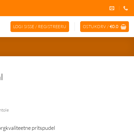
LOGI SISSE / REGISTREERU
OSTUKORV /
€
0.0
l
ntole
kliendiprogramm
õrgkvaliteetne pritspudel