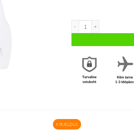
Pritspudel 750ml kogus
KIRJELDUS