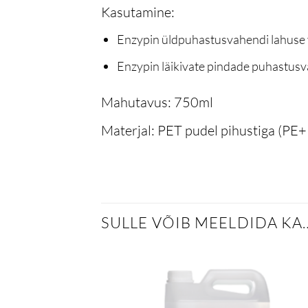
Kasutamine:
Enzypin üldpuhastusvahendi lahuse 
Enzypin läikivate pindade puhastus
Mahutavus:
750ml
Materjal:
PET pudel pihustiga (PE+P
SULLE VÕIB MEELDIDA KA