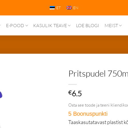
ET
EN
E-POOD
KASULIK TEAVE
LOE BLOGI
MEIST
Pritspudel 750m
€
6.5
Osta see toode ja teeni kliendiko
5 Boonuspunkti
in Püsi
Taaskasutatavast plastist k