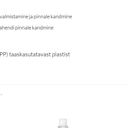
valmistamine ja pinnale kandmine
vahendi pinnale kandmine
P) taaskasutatavast plastist
…