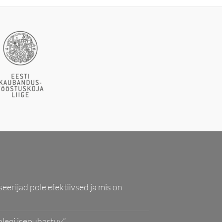
seerijad pole efektiivsed ja mis on
olegi isepuhastuv”