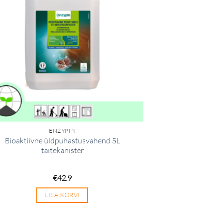
ENZYPIN
Bioaktiivne üldpuhastusvahend 5L
täitekanister
€
42.9
LISA KORVI