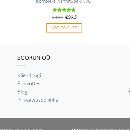
Komplekt “Vannituba & WC”
Algne
Praegune
€
Hinnanguga
43.9
€
39.5
hind
hind
4.71
/ 5
oli:
on:
ADD TO CART
€43.9.
€39.5.
ECORUN OÜ
Klienditugi
Ettevõttest
Blogi
Privaatsuspoliitika