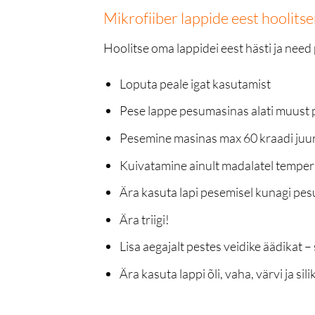
Mikrofiiber lappide eest hoolits
Hoolitse oma lappidei eest hästi ja nee
Loputa peale igat kasutamist
Pese lappe pesumasinas
alati
muust p
Pesemine masinas
max 60 kraadi
juu
Kuivatamine
ainult madalatel temper
Ära kasuta
lapi pesemisel kunagi pes
Ära triigi!
Lisa aegajalt pestes veidike äädikat 
Ära kasuta lappi õli, vaha, värvi ja si