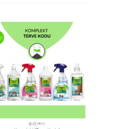
a!
ENZYPIN