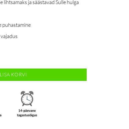
lihtsamaks ja säästavad Sulle hulga
de puhastamine
 vajadus
plekt kogus
LISA KORVI