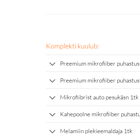
Komplekti kuulub:
Preemium mikrofiiber puhastus-
Preemium mikrofiiber puhast
Mikrofiibrist auto pesukäsn 1tk
Kahepoolne mikrofiiber puhastu
Melamiin plekieemaldaja 1tk