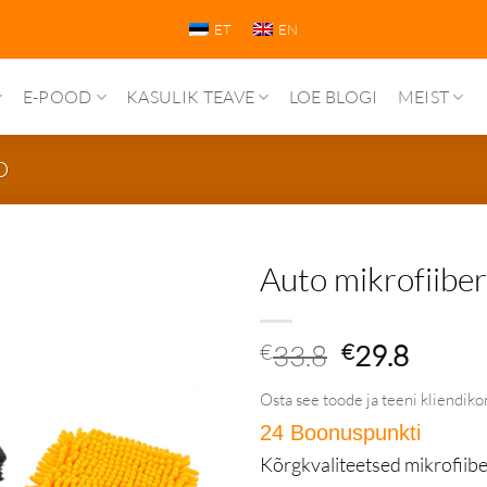
ET
EN
E-POOD
KASULIK TEAVE
LOE BLOGI
MEIST
D
Auto mikrofiibe
Algne
Praeg
€
33.8
€
29.8
hind
hind
Osta see toode ja teeni kliendiko
oli:
on:
24 Boonuspunkti
in Püs
€33.8.
€29.8.
Kõrgkvaliteetsed mikrofiib