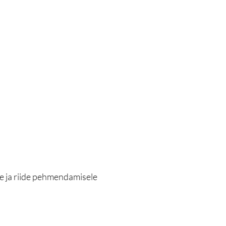
ele ja riide pehmendamisele