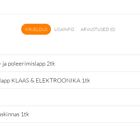
KIRJELDUS
LISAINFO
ARVUSTUSED (0)
 ja poleerimislapp 2tk
uslapp KLAAS & ELEKTROONIKA 1tk
skinnas 1tk