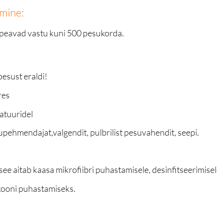
emine:
d peavad vastu kuni 500 pesukorda.
esust eraldi!
res
atuuridel
upehmendajat,valgendit, pulbrilist pesuvahendit, seepi.
– see aitab kaasa mikrofiibri puhastamisele, desinfitseerimis
likooni puhastamiseks.