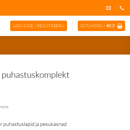
LOGI SISSE / REGISTREERU
OSTUKORV /
€
0.0
r puhastuskomplekt
une
ntole
ikliendiprogramm
er puhastuslapid ja pesukäsnad