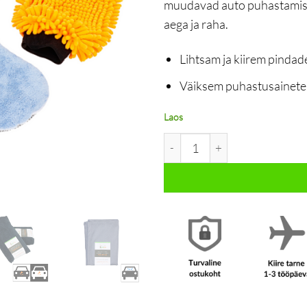
muudavad auto puhastamise 
aega ja raha.
Lihtsam ja kiirem pinda
Väiksem puhastusainete
Laos
Auto mikrofiiber puhastuskom