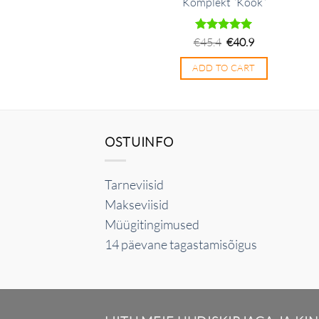
Komplekt “Köök”
Algne
Praegune
€
Hinnanguga
45.4
€
40.9
hind
hind
5
/ 5
oli:
on:
ADD TO CART
€45.4.
€40.9.
OSTUINFO
Tarneviisid
Makseviisid
Müügitingimused
14 päevane tagastamisõigus