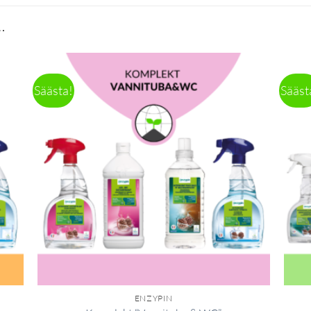
…
Säästa!
Sääst
ENZYPIN