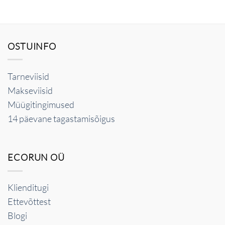
OSTUINFO
Tarneviisid
Makseviisid
Müügitingimused
14 päevane tagastamisõigus
ECORUN OÜ
Klienditugi
Ettevõttest
Blogi