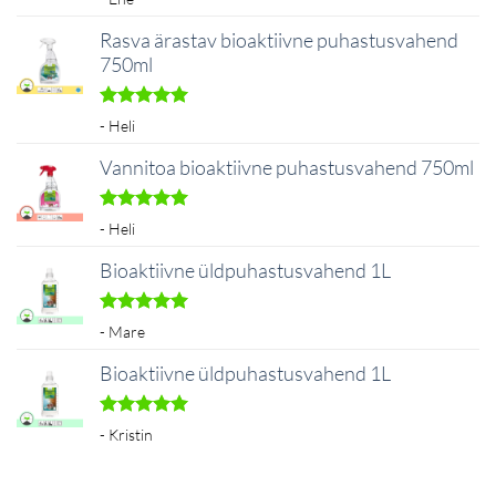
5
/ 5
Rasva ärastav bioaktiivne puhastusvahend
750ml
Hinnanguga
- Heli
5
/ 5
Vannitoa bioaktiivne puhastusvahend 750ml
Hinnanguga
- Heli
5
/ 5
Bioaktiivne üldpuhastusvahend 1L
Hinnanguga
- Mare
5
/ 5
Bioaktiivne üldpuhastusvahend 1L
Hinnanguga
- Kristin
5
/ 5