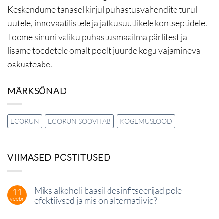
Keskendume tänasel kirjul puhastusvahendite turul
uutele, innovaatilistele ja jätkusuutlikele kontseptidele.
Toome sinuni
valiku puhastusmaailma pärlitest ja
lisame toodetele omalt poolt juurde kogu vajamineva
oskusteabe.
MÄRKSÕNAD
ECORUN
ECORUN SOOVITAB
KOGEMUSLOOD
VIIMASED POSTITUSED
Miks alkoholi baasil desinfitseerijad pole
11
veebr
efektiivsed ja mis on alternatiivid?
Miks
kohta
alkoholi
kommentaare