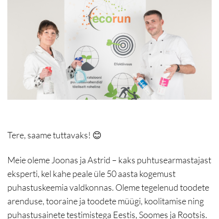
Tere, saame tuttavaks! 😊
Meie oleme Joonas ja Astrid – kaks puhtusearmastajast
eksperti, kel kahe peale üle 50 aasta kogemust
puhastuskeemia valdkonnas. Oleme tegelenud toodete
arenduse, tooraine ja toodete müügi, koolitamise ning
puhastusainete testimistega Eestis, Soomes ja Rootsis.