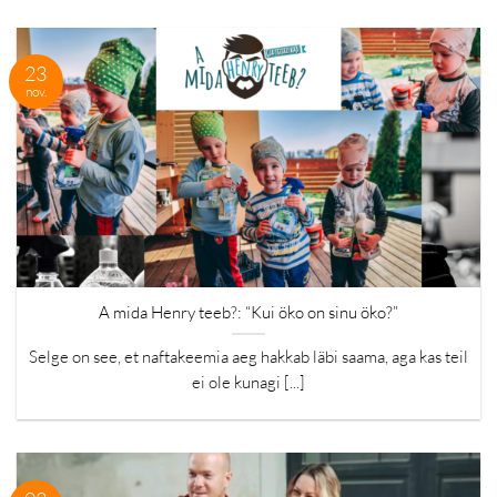
23
nov.
A mida Henry teeb?: “Kui öko on sinu öko?”
Selge on see, et naftakeemia aeg hakkab läbi saama, aga kas teil
ei ole kunagi [...]