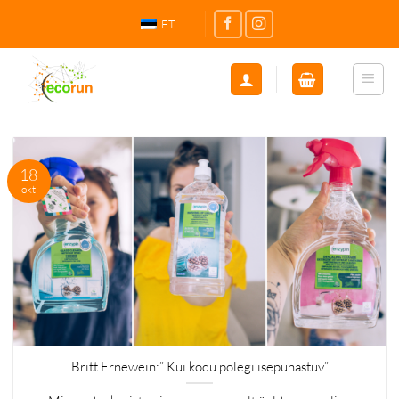
Skip
ET
to
content
18
okt
Britt Ernewein:” Kui kodu polegi isepuhastuv”