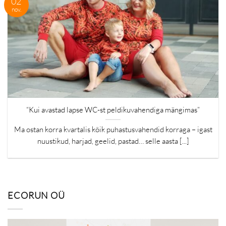
02
nov.
“Kui avastad lapse WC-st peldikuvahendiga mängimas”
Ma ostan korra kvartalis kõik puhastusvahendid korraga – igast
nuustikud, harjad, geelid, pastad… selle aasta [...]
ECORUN OÜ