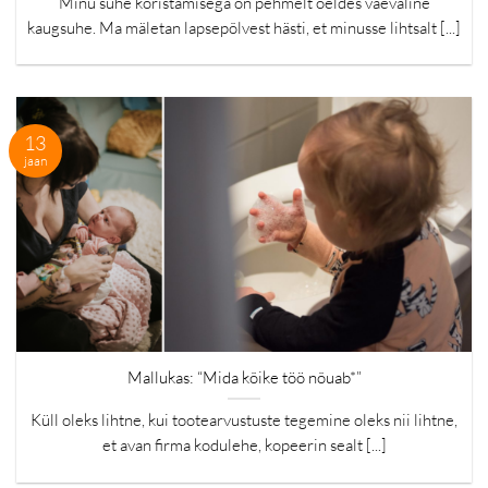
Minu suhe koristamisega on pehmelt öeldes vaevaline
kaugsuhe. Ma mäletan lapsepõlvest hästi, et minusse lihtsalt [...]
13
jaan
Mallukas: “Mida kõike töö nõuab*”
Küll oleks lihtne, kui tootearvustuste tegemine oleks nii lihtne,
et avan firma kodulehe, kopeerin sealt [...]