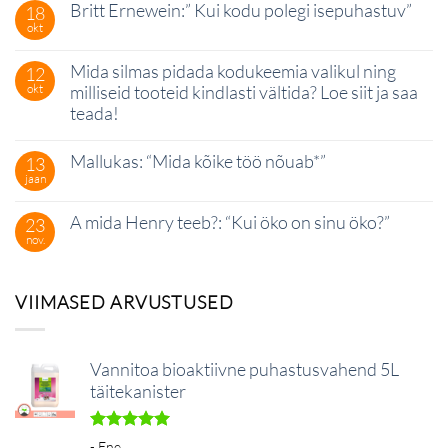
Britt Ernewein:” Kui kodu polegi isepuhastuv”
18
baasil
ei
desinfitseerijad
ole
okt
Britt
kohta
pole
Ernewein:”
kommentaare
efektiivsed
Kui
ei
ja
Mida silmas pidada kodukeemia valikul ning
12
kodu
ole
mis
polegi
okt
milliseid tooteid kindlasti vältida? Loe siit ja saa
on
isepuhastuv”
alternatiivid?
teada!
Mida
kohta
silmas
kommentaare
Mallukas: “Mida kõike töö nõuab*”
13
pidada
ei
kodukeemia
ole
jaan
Mallukas:
kohta
valikul
“Mida
kommentaare
ning
kõike
ei
milliseid
A mida Henry teeb?: “Kui öko on sinu öko?”
23
töö
ole
tooteid
nõuab*”
nov.
A
kohta
kindlasti
mida
kommentaare
vältida?
Henry
ei
Loe
teeb?:
ole
siit
VIIMASED ARVUSTUSED
“Kui
ja
öko
saa
on
teada!
sinu
öko?”
Vannitoa bioaktiivne puhastusvahend 5L
täitekanister
Hinnanguga
- Ene